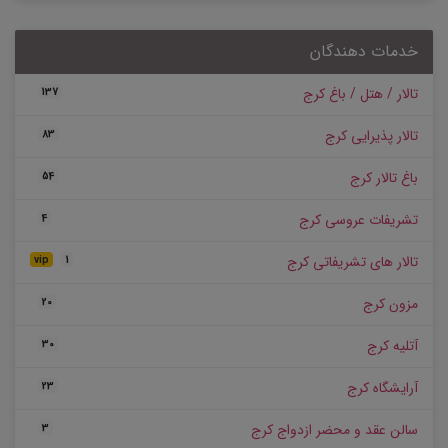
خدمات دهندگان
تالار / هتل / باغ کرج
137
تالار پذیرایی کرج
83
باغ تالار کرج
54
تشریفات عروسی کرج
4
تالار های تشریفاتی کرج
vip
1
مزون کرج
20
آتلیه کرج
30
آرایشگاه کرج
23
سالن عقد و محضر ازدواج کرج
3