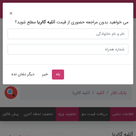
×
می خواهید بدون مراجعه حضوری از قیمت
آتلیه گالریا
مطلع شوید؟
مشاوره عروسی
ثبت
بله
خیر
دیگر نشان نده
بانک تالار
آتلیه
آتلیه گالریا
اطلاعات تماس
دریافت قیمت منو
تخفیف ویژه
تخفیف لحظه آخری
پیش فاکتور
آتلیه گالریا