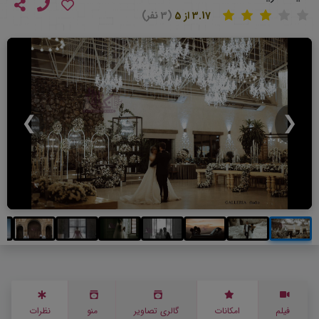
3.17 از 5
(3 نفر)
❯
❮
فیلم
امکانات
گالری تصاویر
منو
نظرات