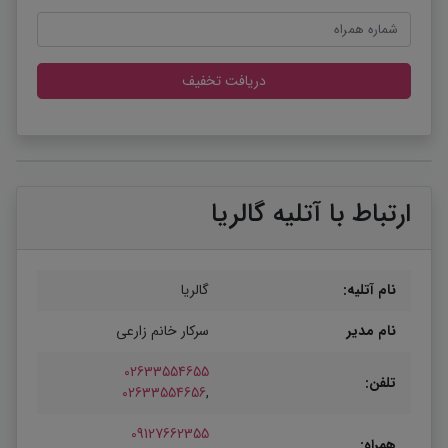
دریافت تخفیف
ارتباط با آتلیه گالریا
نام آتلیه:
گالریا
نام مدیر
سرکار خانم زارعی
02633554655
تلفن:
02633554656
,
09127662355
همراه: