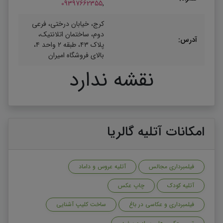
09397662355
,
کرج، خیابان درختی، فرعی
دوم، ساختمان اتلانتیک،
آدرس:
پلاک ۴۳، طبقه ۲ واحد ۴،
بالای فروشگاه امیران
نقشه ندارد
امکانات آتلیه گالریا
فیلمبرداری مجالس
آتلیه عروس و داماد
آتلیه کودک
چاپ عکس
فیلمبرداری و عکاسی در باغ
ساخت کلیپ آشنایی