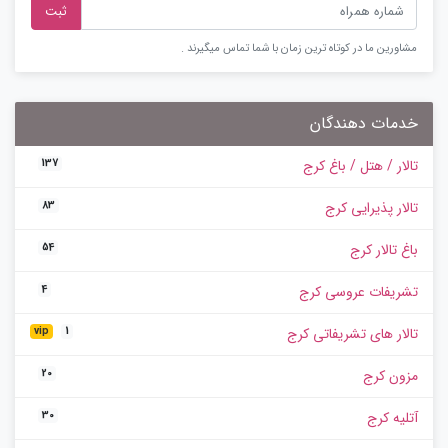
ثبت
مشاورین ما در کوتاه ترین زمان با شما تماس میگیرند .
خدمات دهندگان
تالار / هتل / باغ کرج
137
تالار پذیرایی کرج
83
باغ تالار کرج
54
تشریفات عروسی کرج
4
تالار های تشریفاتی کرج
vip
1
مزون کرج
20
آتلیه کرج
30