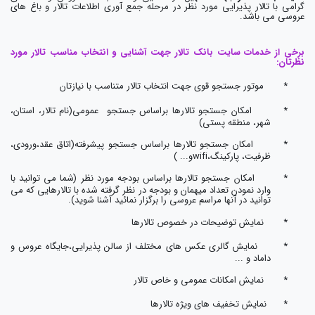
گرامی با تالار پذیرایی مورد نظر در مرحله جمع آوری اطلاعات تالار و باغ های
عروسی می باشد.
برخی از خدمات سایت بانک تالار جهت آشنایی و انتخاب مناسب تالار مورد
نظرتان:
*
موتور جستجو قوی جهت انتخاب تالار متناسب با نیازتان
*
امکان جستجو تالارها براساس جستجو عمومی(نام تالار، استان،
شهر، منطقه پستی)
*
امکان جستجو تالارها براساس جستجو پیشرفته(اتاق عقد،ورودی،
ظرفیت، پارکینگ،
wifi
و...
)
*
امکان جستجو تالارها براساس بودجه مورد نظر (شما می توانید با
وارد نمودن تعداد میهمان و بودجه در نظر گرفته شده با تالارهایی که می
توانید در آنها مراسم عروسی را برگزار نمائید آشنا شوید).
*
نمایش توضیحات در خصوص تالارها
*
نمایش گالری عکس های مختلف از سالن پذیرایی،جایگاه عروس و
داماد و ...
*
نمایش امکانات عمومی و خاص تالار
*
نمایش تخفیف های ویژه تالارها