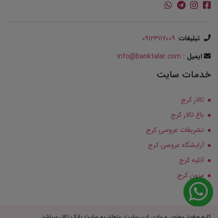
تبلیغات
:
09123117009
ایمیل
:
info@banktalar.com
خدمات سایت
تالار کرج
باغ تالار کرج
تشریفات عروسی کرج
آرایشگاه عروسی کرج
آتلیه کرج
مزون کرج
کلیه حقوق معنوی و مادی این سایت، متعلق به سایت بانک تالار میباشد.