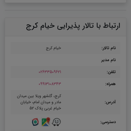
ارتباط با تالار پذیرایی خیام کرج
نام تالار:
خیام کرج
نام مدیر
تلفن:
02633509621
همراه:
09913108343
کرج، گلشهر ویلا بین میدان
آدرس:
مادر و میدان امام، خیابان
خیام غربی پلاک 52
دسترسی: