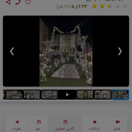
2.33 از 5
(20 نفر)
❯
❮
فیلم
امکانات
گالری تصاویر
منو
نظرات