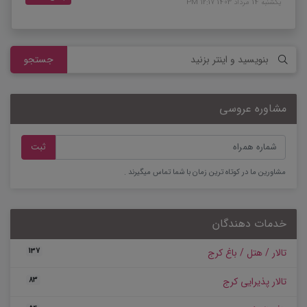
یکشنبه 14 مرداد 1403 12:17 PM
جستجو
مشاوره عروسی
ثبت
مشاورین ما در کوتاه ترین زمان با شما تماس میگیرند .
خدمات دهندگان
تالار / هتل / باغ کرج
137
تالار پذیرایی کرج
83