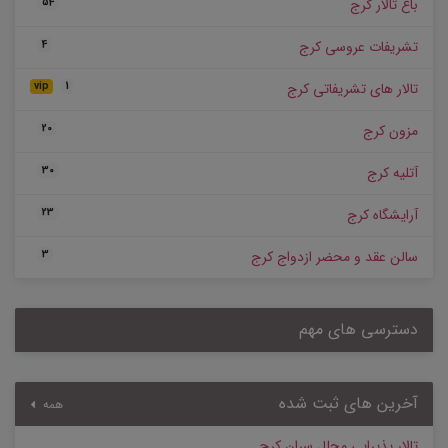
باغ تالار کرج
54
تشریفات عروسی کرج
4
تالار های تشریفاتی کرج
vip
1
مزون کرج
20
آتلیه کرج
30
آرایشگاه کرج
23
سالن عقد و محضر ازدواج کرج
3
دسترسی های مهم
آخرین های ثبت شده
همه
تالار پذیرایی مجلل سران کرج