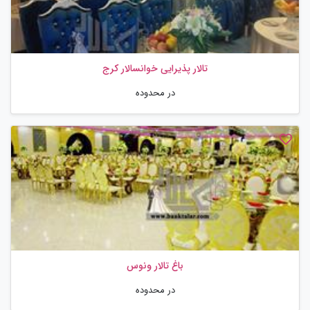
تالار پذیرایی خوانسالار کرج
در محدوده
باغ تالار ونوس
در محدوده