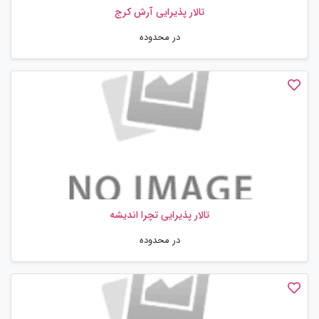
تالار پذیرایی آرش کرج
در محدوده
تالار پذیرایی تچرا اندیشه
در محدوده