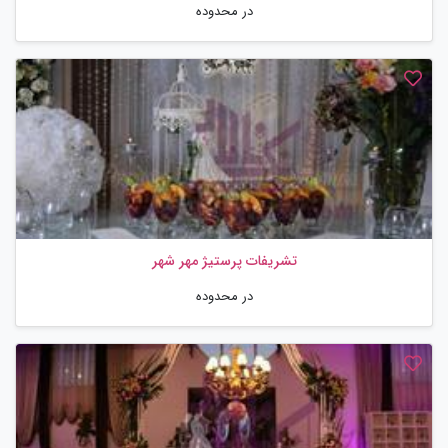
در محدوده
تشریفات پرستیژ مهر شهر
در محدوده